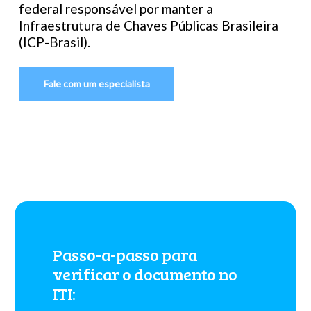
federal
responsável
por
manter
a
Infraestrutura
de
Chaves
Públicas
Brasileira
(ICP-Brasil).
Fale com um especialista
Passo-a-passo
para
verificar
o
documento
no
ITI: