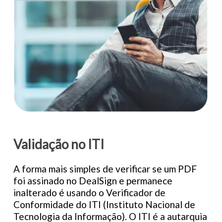
Validação no
ITI
A
forma
mais
simples
de
verificar
se
um
PDF
foi
assinado
no
DealSign
e
permanece
inalterado
é
usando
o
Verificador
de
Conformidade
do
ITI
(Instituto
Nacional
de
Tecnologia
da
Informação).
O
ITI
é
a
autarquia