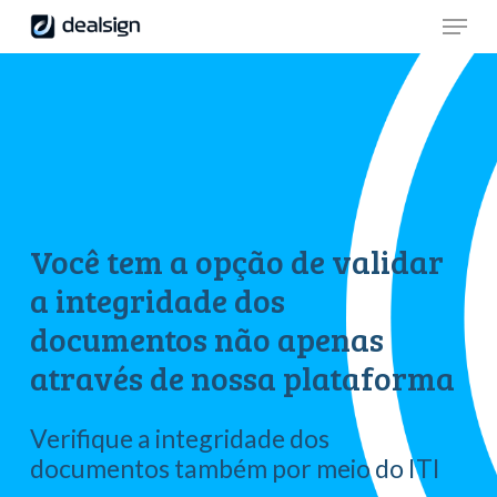
Skip
Menu
to
main
Close
content
Menu
Você
tem
a
opção
de
validar
a
integridade
dos
documentos
não
apenas
através
de
nossa
plataforma
Verifique
a
integridade
dos
documentos
também
por
meio
do
ITI