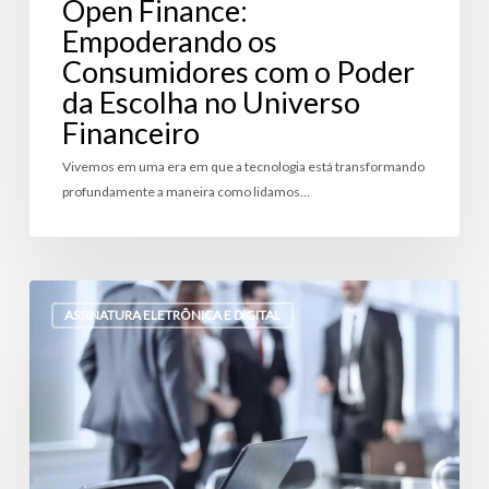
Open Finance:
Empoderando os
Consumidores com o Poder
da Escolha no Universo
Financeiro
Vivemos em uma era em que a tecnologia está transformando
profundamente a maneira como lidamos…
A
Proteção
ASSINATURA ELETRÔNICA E DIGITAL
Jurídica
dos
Contratos
Assinados
Eletronicamente