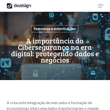
Skip
Menu
to
main
Close
content
Menu
Segurança e autenticações
A importância da
Cibersegurança na era
digital: protegendo dados e
negócios
A crescente integração de mercados e formação de
ecossistemas interconectados transformaram o mundo